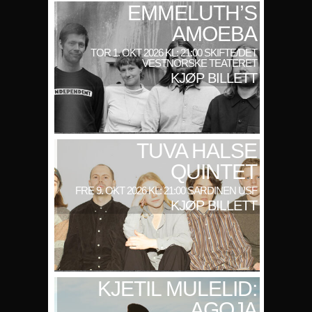
EMMELUTH’S
AMOEBA
TOR 1. OKT 2026 KL: 21:00 SKIFTE/DET
VESTNORSKE TEATERET
KJØP BILLETT
TUVA HALSE
QUINTET
FRE 9. OKT 2026 KL: 21:00 SARDINEN USF
KJØP BILLETT
KJETIL MULELID:
AGOJA