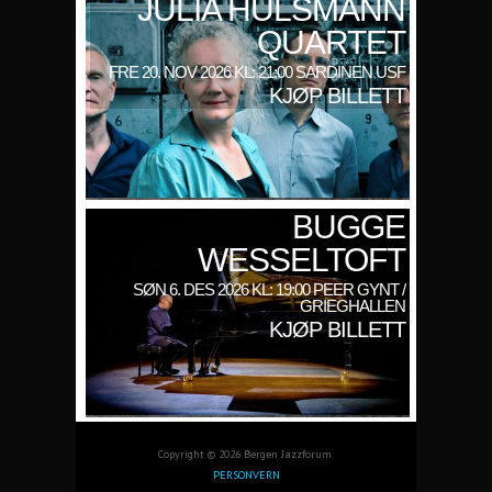
JULIA HÜLSMANN
QUARTET
FRE 20. NOV 2026 KL: 21:00 SARDINEN USF
KJØP BILLETT
BUGGE
WESSELTOFT
SØN 6. DES 2026 KL: 19:00 PEER GYNT /
GRIEGHALLEN
KJØP BILLETT
Copyright © 2026 Bergen Jazzforum.
PERSONVERN