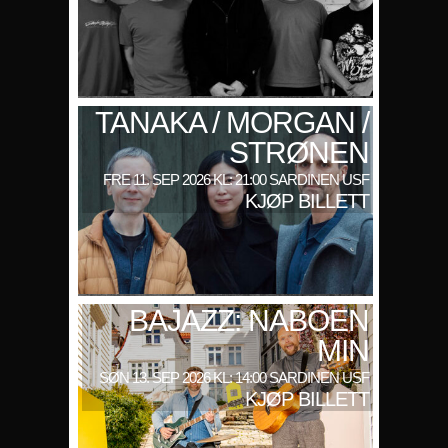
TANAKA / MORGAN /
STRØNEN
FRE 11. SEP 2026 KL: 21:00 SARDINEN USF
KJØP BILLETT
BAJAZZ: NABOEN
MIN
SØN 13. SEP 2026 KL: 14:00 SARDINEN USF
KJØP BILLETT