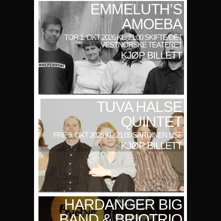
EMMELUTH’S
AMOEBA
TOR 1. OKT 2026 KL: 21:00 SKIFTE/DET
VESTNORSKE TEATERET
KJØP BILLETT
TUVA HALSE
QUINTET
FRE 9. OKT 2026 KL: 21:00 SARDINEN USF
KJØP BILLETT
HARDANGER BIG
BAND & BRIOTRIO