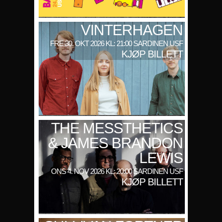
VINTERHAGEN
FRE 30. OKT 2026 KL: 21:00 SARDINEN USF
KJØP BILLETT
THE MESSTHETICS
& JAMES BRANDON
LEWIS
ONS 4. NOV 2026 KL: 20:00 SARDINEN USF
KJØP BILLETT