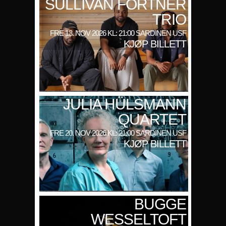
SULLIVAN FORTNER
TRIO
FRE 13. NOV 2026 KL: 21:00 SARDINEN USF
KJØP BILLETT
JULIA HÜLSMANN
QUARTET
FRE 20. NOV 2026 KL: 21:00 SARDINEN USF
KJØP BILLETT
BUGGE
WESSELTOFT