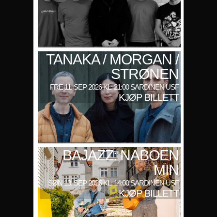
TANAKA / MORGAN /
STRØNEN
FRE 11. SEP 2026 KL: 21:00 SARDINEN USF
KJØP BILLETT
BAJAZZ: NABOEN
MIN
SØN 13. SEP 2026 KL: 14:00 SARDINEN USF
KJØP BILLETT